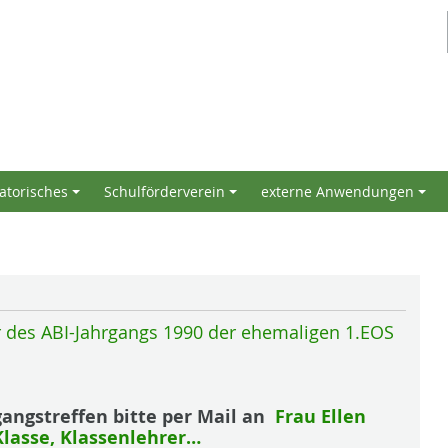
atorisches
Schulförderverein
externe Anwendungen
+
+
+
er des ABI-Jahrgangs 1990 der ehemaligen 1.EOS
angstreffen bitte per Mail an
Frau Ellen
Klasse, Klassenlehrer…