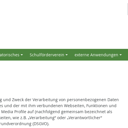
atorisches
Schulförderverein
externe Anwendungen
+
+
+
ang und Zweck der Verarbeitung von personenbezogenen Daten
tes und der mit ihm verbundenen Webseiten, Funktionen und
l Media Profile auf (nachfolgend gemeinsam bezeichnet als
eiten, wie z.B. „Verarbeitung“ oder „Verantwortlicher“
zgrundverordnung (DSGVO).