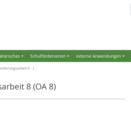
atorisches
Schulförderverein
externe Anwendungen
+
+
+
entierungsarbeit 8
arbeit 8 (OA 8)